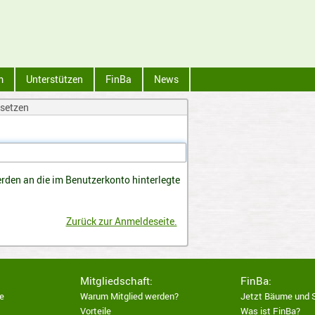
m
Unterstützen
FinBa
News
setzen
en an die im Benutzerkonto hinterlegte
Zurück zur Anmeldeseite.
Mitgliedschaft:
FinBa:
e
Warum Mitglied werden?
Jetzt Bäume und 
Vorteile
Was ist FinBa?