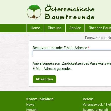
Home
Über uns
Service
Über den Bau
Passwort zurück
Benutzername oder E-Mail-Adresse
Anweisungen zum Zurücksetzen des Passworts werd
E-Mail-Adresse gesendet.
Kommunikation:
Verein:
News
Vereinszweck / Ziel
Kontakt
Baumpatenschaft