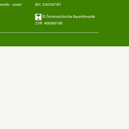
sends - unser
BIC: EASYATW1
© Österreichische Baumfreunde
ZVR: 468366198