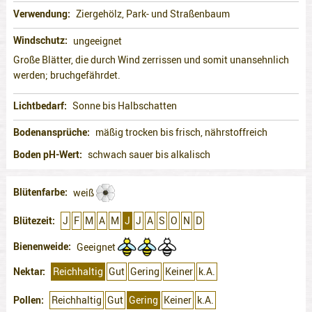
Verwendung
Ziergehölz, Park- und Straßenbaum
Windschutz
ungeeignet
Große Blätter, die durch Wind zerrissen und somit unansehnlich
werden; bruchgefährdet.
Lichtbedarf
Sonne bis Halbschatten
Bodenansprüche
mäßig trocken bis frisch, nährstoffreich
Boden pH-Wert
schwach sauer bis alkalisch
Blütenfarbe
weiß
Blütezeit
J
F
M
A
M
J
J
A
S
O
N
D
Bienenweide
Geeignet
Nektar
Reichhaltig
Gut
Gering
Keiner
k.A.
Pollen
Reichhaltig
Gut
Gering
Keiner
k.A.