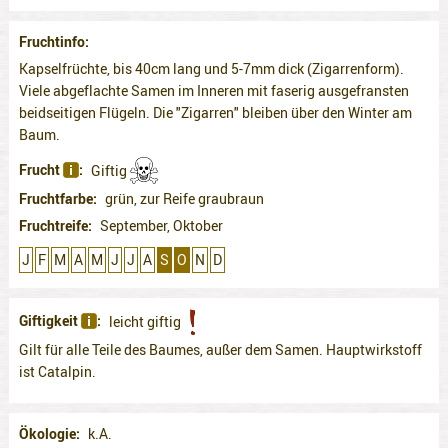
Fruchtinfo
Kapselfrüchte, bis 40cm lang und 5-7mm dick (Zigarrenform).
Viele abgeflachte Samen im Inneren mit faserig ausgefransten
beidseitigen Flügeln. Die "Zigarren" bleiben über den Winter am
Baum.
Frucht
Giftig
Fruchtfarbe
grün, zur Reife graubraun
Fruchtreife
September, Oktober
J
F
M
A
M
J
J
A
S
O
N
D
Giftigkeit
leicht giftig
Gilt für alle Teile des Baumes, außer dem Samen. Hauptwirkstoff
ist Catalpin.
Ökologie
k.A.