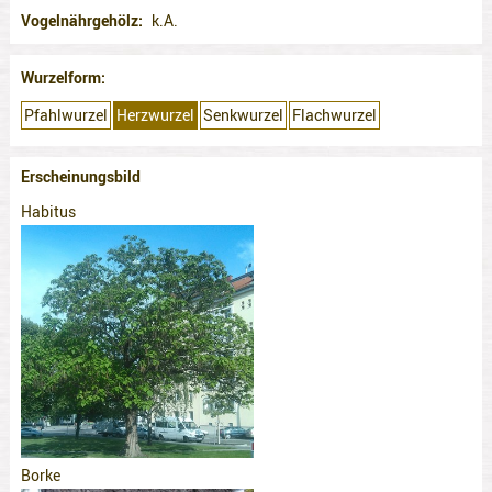
Vogelnährgehölz
k.A.
Wurzelform
Pfahlwurzel
Herzwurzel
Senkwurzel
Flachwurzel
Erscheinungsbild
Habitus
Borke