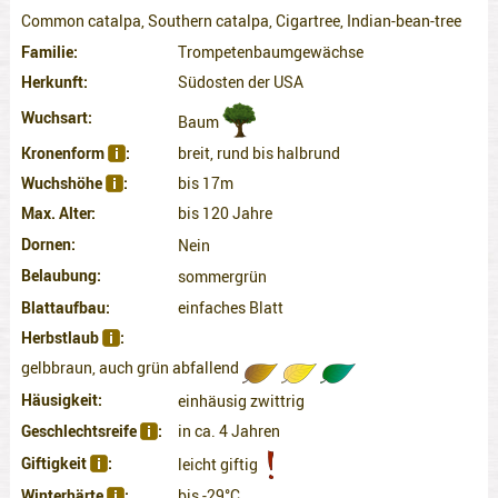
Common catalpa, Southern catalpa, Cigartree, Indian-bean-tree
Familie
Trompetenbaumgewächse
Herkunft
Südosten der USA
Wuchsart
Baum
Kronenform
breit, rund bis halbrund
Wuchshöhe
bis 17m
Max. Alter
bis 120 Jahre
Dornen
Nein
Belaubung
sommergrün
Blattaufbau
einfaches Blatt
Herbstlaub
gelbbraun, auch grün abfallend
Häusigkeit
einhäusig zwittrig
Geschlechtsreife
in ca. 4 Jahren
Giftigkeit
leicht giftig
Winterhärte
bis -29°C