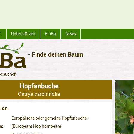
m
Unterstützen
FinBa
News
- Finde deinen Baum
ze suchen
Hopfenbuche
Ostrya carpinifolia
ion
Europäische oder gemeine Hopfenbuche
n
(European) Hop hornbeam