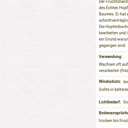
Der Fruchtstand
des Echten Hopf
Baumes. Er hat 
schnittverträgli
Die Hopfenbuche
bearbeiten und 
ein Grund warum
gegangen sind.
Verwendung
Wachsen oft auf
verarbeiten (frä
Windschutz
be
Sollte in kälte
Lichtbedarf
So
Bodenansprüch
trocken bis fris