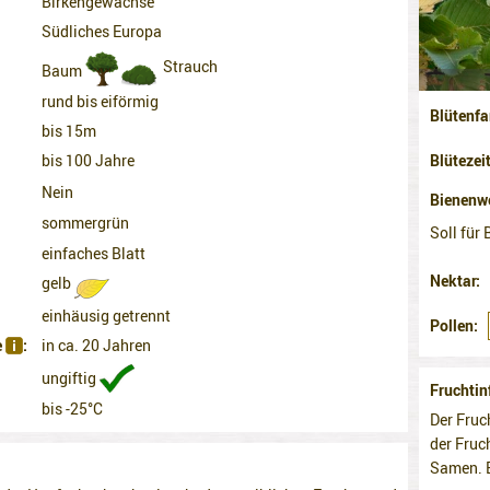
Birkengewächse
Südliches Europa
Strauch
Baum
rund bis eiförmig
Blütenfa
bis 15m
Blütezei
bis 100 Jahre
Nein
Bienenw
sommergrün
Soll für 
einfaches Blatt
Nektar
gelb
einhäusig getrennt
Pollen
e
in ca. 20 Jahren
ungiftig
Fruchtin
bis -25°C
Der Fruc
der Fruc
Samen. E