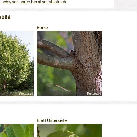
schwach sauer bis stark alkalisch
sbild
Borke
Biowin.at
Biowin.at
Blatt Unterseite