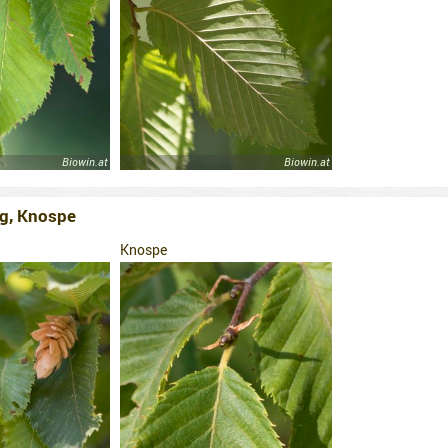
Biowin.at
Biowin.at
g, Knospe
Knospe