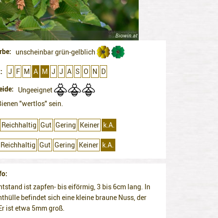
Biowin.at
rbe
unscheinbar grün-gelblich
t
J
F
M
A
M
J
J
A
S
O
N
D
eide
Ungeeignet
Bienen "wertlos" sein.
Reichhaltig
Gut
Gering
Keiner
k.A.
Reichhaltig
Gut
Gering
Keiner
k.A.
fo
htstand ist zapfen- bis eiförmig, 3 bis 6cm lang. In
hthülle befindet sich eine kleine braune Nuss, der
r ist etwa 5mm groß.