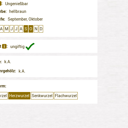
Ungenießbar
rbe
hellbraun
ife
September, Oktober
A
M
J
J
A
S
O
N
D
it
ungiftig
e
k.A.
hrgehölz
k.A.
orm
rzel
Herzwurzel
Senkwurzel
Flachwurzel