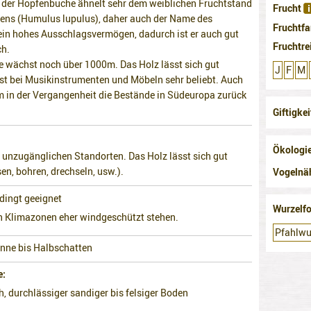
 der Hopfenbuche ähnelt sehr dem weiblichen Fruchtstand
Frucht
ens (Humulus lupulus), daher auch der Name des
Fruchtfa
ein hohes Ausschlagsvermögen, dadurch ist er auch gut
Fruchtre
ch.
 wächst noch über 1000m. Das Holz lässt sich gut
J
F
M
ist bei Musikinstrumenten und Möbeln sehr beliebt. Auch
 in der Vergangenheit die Bestände in Südeuropa zurück
Giftigke
Ökologi
 unzugänglichen Standorten. Das Holz lässt sich gut
sen, bohren, drechseln, usw.).
Vogelnä
dingt geeignet
Wurzelf
ren Klimazonen eher windgeschützt stehen.
Pfahlwu
nne bis Halbschatten
e
ch, durchlässiger sandiger bis felsiger Boden