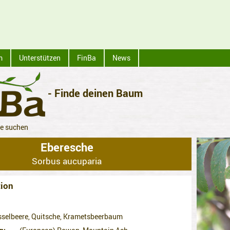
m
Unterstützen
FinBa
News
- Finde deinen Baum
ze suchen
Eberesche
Sorbus aucuparia
ion
sselbeere, Quitsche, Krametsbeerbaum