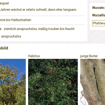
eignet
Wurzeln
 Jahren wächst er relativ schnell, dann eher langsam.
Wurzelf
nne bis Halbschatten
Pfahlwu
e
ziemlich anspruchslos, mäßig trocken bis feucht
anspruchslos
sbild
Habitus
junge Borke