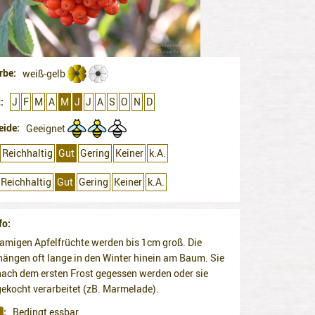
rbe
weiß-gelb
t
J
F
M
A
M
J
J
A
S
O
N
D
eide
Geeignet
Reichhaltig
Gut
Gering
Keiner
k.A.
Reichhaltig
Gut
Gering
Keiner
k.A.
fo
samigen Apfelfrüchte werden bis 1cm groß. Die
hängen oft lange in den Winter hinein am Baum. Sie
ach dem ersten Frost gegessen werden oder sie
ekocht verarbeitet (zB. Marmelade).
Bedingt essbar