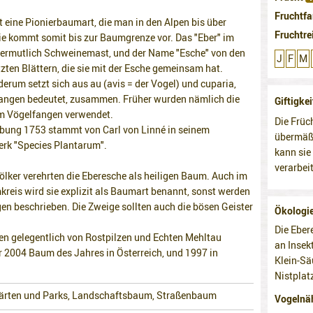
Fruchtfa
t eine Pionierbaumart, die man in den Alpen bis über
Fruchtre
ie kommt somit bis zur Baumgrenze vor. Das "Eber" im
rmutlich Schweinemast, und der Name "Esche" von den
J
F
M
en Blättern, die sie mit der Esche gemeinsam hat.
erum setzt sich aus au (avis = der Vogel) und cuparia,
fangen bedeutet, zusammen. Früher wurden nämlich die
Giftigke
m Vögelfangen verwendet.
Die Früc
ibung 1753 stammt von Carl von Linné in seinem
übermäßi
rk "Species Plantarum".
kann sie
verarbei
ölker verehrten die Eberesche als heiligen Baum. Auch im
reis wird sie explizit als Baumart benannt, sonst werden
en beschrieben. Die Zweige sollten auch die bösen Geister
Ökologi
Die Eber
den gelegentlich von Rostpilzen und Echten Mehltau
an Insek
r 2004 Baum des Jahres in Österreich, und 1997 in
Klein-Sä
Nistplat
ärten und Parks, Landschaftsbaum, Straßenbaum
Vogelnä