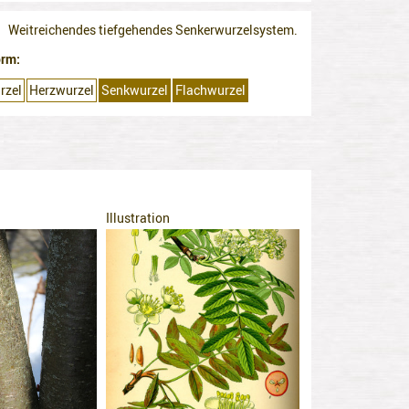
Weitreichendes tiefgehendes Senkerwurzelsystem.
orm
rzel
Herzwurzel
Senkwurzel
Flachwurzel
Illustration