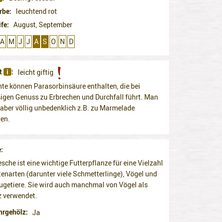
rbe
leuchtend rot
ife
August, September
A
M
J
J
A
S
O
N
D
it
leicht giftig
hte können Parasorbinsäure enthalten, die bei
gen Genuss zu Erbrechen und Durchfall führt. Man
 aber völlig unbedenklich z.B. zu Marmelade
ten.
e
esche ist eine wichtige Futterpflanze für eine Vielzahl
tenarten (darunter viele Schmetterlinge), Vögel und
ugetiere. Sie wird auch manchmal von Vögel als
z verwendet.
hrgehölz
Ja