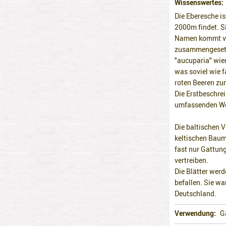
Wissenswertes
Die Eberesche is
2000m findet. S
Namen kommt ve
zusammengesetzt
"aucuparia" wied
was soviel wie 
roten Beeren zu
Die Erstbeschre
umfassenden We
Die baltischen V
keltischen Baumk
fast nur Gattung
vertreiben.
Die Blätter wer
befallen. Sie wa
Deutschland.
Verwendung
G