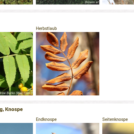
Biowin.at
Herbstlaub
rew Butko (Wiki.Com.)
g, Knospe
Endknospe
Seitenknospe