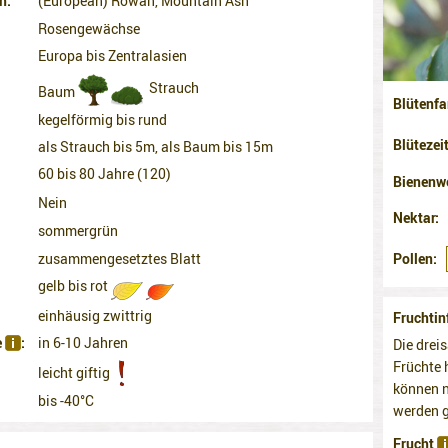
n
(European) Rowan, Mountain Ash
Rosengewächse
Europa bis Zentralasien
Strauch
Baum
Blütenfa
kegelförmig bis rund
Blütezei
als Strauch bis 5m, als Baum bis 15m
60 bis 80 Jahre (120)
Bienenw
Nein
Nektar
sommergrün
Pollen
zusammengesetztes Blatt
gelb bis rot
einhäusig zwittrig
Fruchtin
e
in 6-10 Jahren
Die drei
Früchte 
leicht giftig
können n
bis -40°C
werden g
Frucht