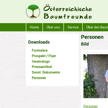
Home
Über uns
Service
Über den Bau
Personen
Downloads
Bild
Formulare
Prospekt / Flyer
Vereinslogo
Presseartikel
Sonst. Dokumente
Personen
Personen