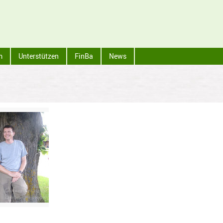
m
Unterstützen
FinBa
News