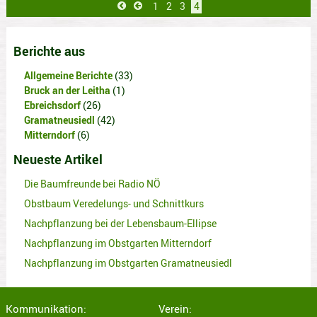
Seite
1
Seite
2
Seite
3
Aktuelle
4
Erste

Vorherige

Seite
Seite
Seite
Berichte aus
Allgemeine Berichte
(33)
Bruck an der Leitha
(1)
Ebreichsdorf
(26)
Gramatneusiedl
(42)
Mitterndorf
(6)
Neueste Artikel
Die Baumfreunde bei Radio NÖ
Obstbaum Veredelungs- und Schnittkurs
Nachpflanzung bei der Lebensbaum-Ellipse
Nachpflanzung im Obstgarten Mitterndorf
Nachpflanzung im Obstgarten Gramatneusiedl
Kommunikation:
Verein: