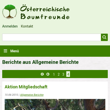
Anmelden
Kontakt
Benutzermenü
Suche
Suche
Menü
Berichte aus Allgemeine Berichte
Seitennummerierung
Seite
1
Seite
2
Seite
3
Aktuelle
4
Erste

Vorherige

Seite
Seite
Seite
Aktion Mitgliedschaft
15-06-2015
|
Allgemeine Berichte